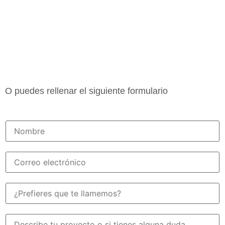
O puedes rellenar el siguiente formulario
C
a
m
p
o