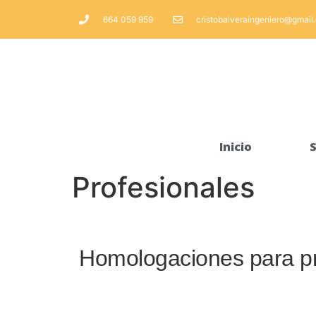
664 059 959
cristobalveraingeniero@gmail
Inicio
S
Profesionales
Homologaciones para pr